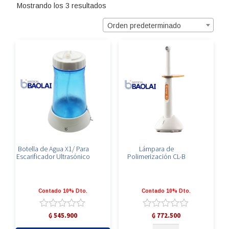
Mostrando los 3 resultados
Orden predeterminado
Botella de Agua X1/ Para
Lámpara de
Escarificador Ultrasónico
Polimerización CL-B
Contado 10% Dto.
Contado 10% Dto.
Valorado
Valorado
₲
545.900
₲
772.500
con
con
Lámpara