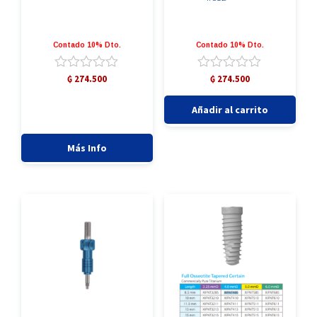
Contado 10% Dto.
Contado 10% Dto.
Valorado
Valorado
₲
274.500
₲
274.500
con
con
COFIA
0
0
Añadir al carrito
de
de
DE
5
5
IMPRESIÓN
IIC12
Más Info
cantidad