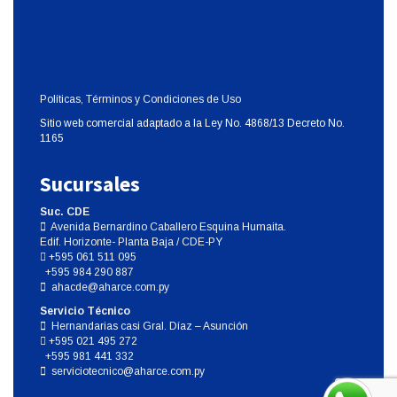
Políticas, Términos y Condiciones de Uso
Sitio web comercial adaptado a la Ley No. 4868/13 Decreto No.
1165
Sucursales
Suc. CDE
Avenida Bernardino Caballero Esquina Humaita.
Edif. Horizonte- Planta Baja / CDE-PY
+595 061 511 095
+595 984 290 887
ahacde@aharce.com.py
Servicio Técnico
Hernandarias casi Gral. Díaz – Asunción
+595 021 495 272
+595 981 441 332
serviciotecnico@aharce.com.py