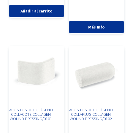
con
con
ANÁLOGO
0
0
Añadir al carrito
de
de
IILA20
5
5
cantidad
Más Info
APÓSITOS DE COLÁGENO
APÓSITOS DE COLÁGENO
COLLACOTE COLLAGEN
COLLAPLUG COLLAGEN
WOUND DRESSING/0101
WOUND DRESSING/0102