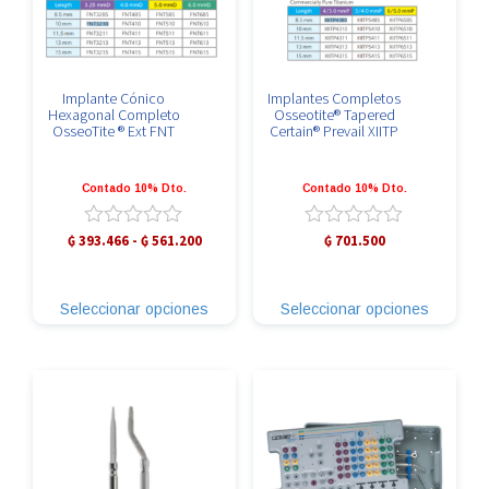
de
producto
Implante Cónico
Implantes Completos
Hexagonal Completo
Osseotite® Tapered
OsseoTite ® Ext FNT
Certain® Prevail XIITP
Contado 10% Dto.
Contado 10% Dto.
Rango
Valorado
Valorado
₲
393.466
-
₲
561.200
₲
701.500
con
con
de
Este
Este
0
0
precios:
producto
producto
de
de
desde
Seleccionar opciones
Seleccionar opciones
tiene
tiene
5
5
₲ 393.466
múltiples
múltiples
hasta
variantes.
variante
₲ 561.200
Las
Las
opciones
opcione
se
se
pueden
pueden
elegir
elegir
en
en