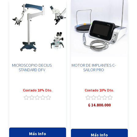
cantidad
cantidad
MICROSCOPIO DECIUS
MOTOR DE IMPLANTES C-
STANDARD DFV
SAILOR PRO
Contado 10% Dto.
Contado 10% Dto.
Valorado
Valorado
₲
14.800.000
con
con
0
0
de
de
5
5
Más Info
Más Info