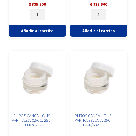
Valorado
Valorado
₲
335.500
₲
335.500
con
con
POSTE
POSTE
0
0
GINGI
GINGI
de
de
HUE
HUE
5
5
IMAP32G
IMAP34G
Añadir al carrito
Añadir al carrito
cantidad
cantidad
PUROS CANCALLOUS
PUROS CANCALLOUS
PARTICLES, 0.5CC, 250-
PARTICLES, 1CC, 250-
1000/68210
1000/68211