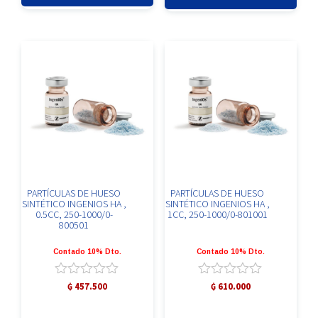
PARTÍCULAS DE HUESO
PARTÍCULAS DE HUESO
SINTÉTICO INGENIOS HA ,
SINTÉTICO INGENIOS HA ,
0.5CC, 250-1000/0-
1CC, 250-1000/0-801001
800501
Contado 10% Dto.
Contado 10% Dto.
Valorado
Valorado
₲
457.500
₲
610.000
con
con
0
0