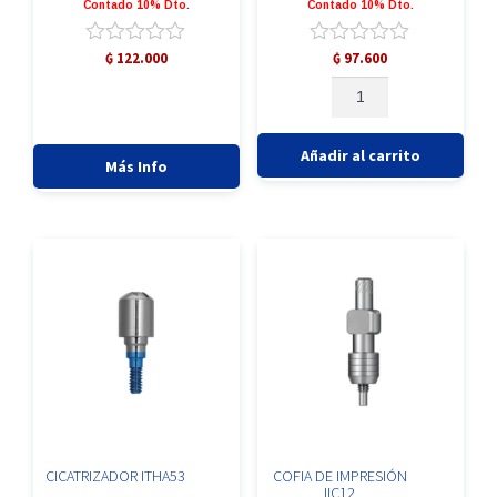
Contado 10% Dto.
Contado 10% Dto.
Valorado
Valorado
₲
122.000
₲
97.600
con
con
APÓSITOS
0
0
DE
de
de
COLÁGENO
5
5
COLLAPLUG
Añadir al carrito
Más Info
COLLAGEN
WOUND
DRESSING/0102
cantidad
CICATRIZADOR ITHA53
COFIA DE IMPRESIÓN
IIC12