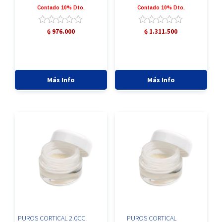
Contado 10% Dto.
Contado 10% Dto.
Valorado
Valorado
₲
976.000
₲
1.311.500
con
con
0
0
de
de
5
5
Más Info
Más Info
PUROS CORTICAL 2.0CC
PUROS CORTICAL