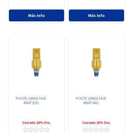
de
de
5
5
Más Info
Más Info
POSTE GINGI HUE
POSTE GINGI HUE
IMAP32G
IMAP34G
Contado 10% Dto.
Contado 10% Dto.