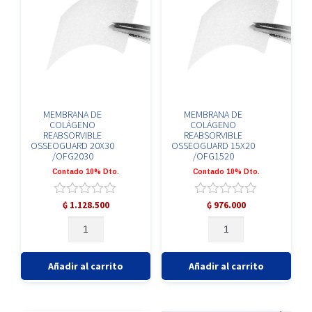
MEMBRANA DE
MEMBRANA DE
COLÁGENO
COLÁGENO
REABSORVIBLE
REABSORVIBLE
OSSEOGUARD 20X30
OSSEOGUARD 15X20
/OFG2030
/OFG1520
Contado 10% Dto.
Contado 10% Dto.
Valorado
Valorado
₲
1.128.500
₲
976.000
con
con
MEMBRANA
MEMBRANA
0
0
DE
DE
de
de
COLÁGENO
COLÁGENO
5
5
REABSORVIBLE
REABSORVIBLE
Añadir al carrito
Añadir al carrito
OSSEOGUARD
OSSEOGUARD
20X30
15X20
/OFG2030
/OFG1520