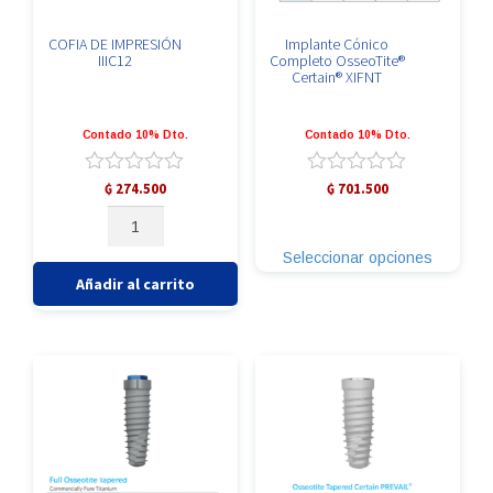
COFIA DE IMPRESIÓN
Implante Cónico
IIIC12
Completo OsseoTite®
Certain® XIFNT
Contado 10% Dto.
Contado 10% Dto.
Valorado
Valorado
₲
274.500
₲
701.500
con
con
COFIA
Este
0
0
DE
producto
de
de
Seleccionar opciones
IMPRESIÓN
tiene
5
5
IIIC12
múltiples
Añadir al carrito
cantidad
variante
Las
opcione
se
pueden
elegir
en
la
página