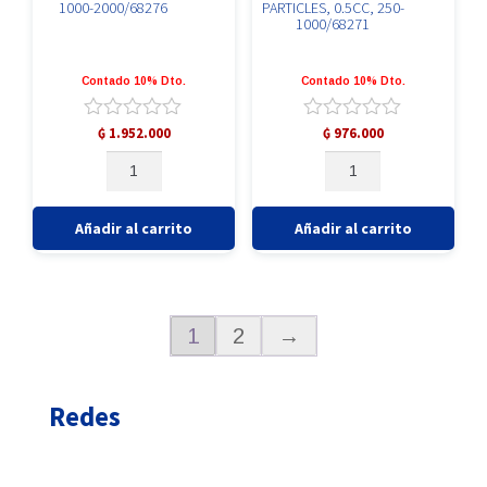
1000-2000/68276
PARTICLES, 0.5CC, 250-
1000/68271
Contado 10% Dto.
Contado 10% Dto.
Valorado
Valorado
₲
1.952.000
₲
976.000
con
con
PUROS
PUROS
0
0
CORTICAL
CORTICAL
de
de
2.0CC
PARTICLES,
5
5
1000-
0.5CC,
Añadir al carrito
Añadir al carrito
2000/68276
250-
cantidad
1000/68271
cantidad
1
2
→
Redes