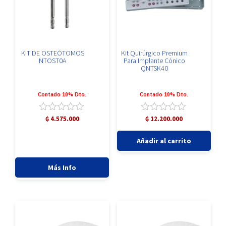
la
la
página
página
de
de
producto
producto
KIT DE OSTEÓTOMOS
Kit Quirúrgico Premium
NTOST0A
Para Implante Cónico
QNTSK40
Contado 10% Dto.
Contado 10% Dto.
Valorado
Valorado
₲
4.575.000
₲
12.200.000
con
con
Kit
0
0
Añadir al carrito
de
de
Quirúrgico
5
5
Premium
Para
Más Info
Implante
Cónico
QNTSK40
cantidad