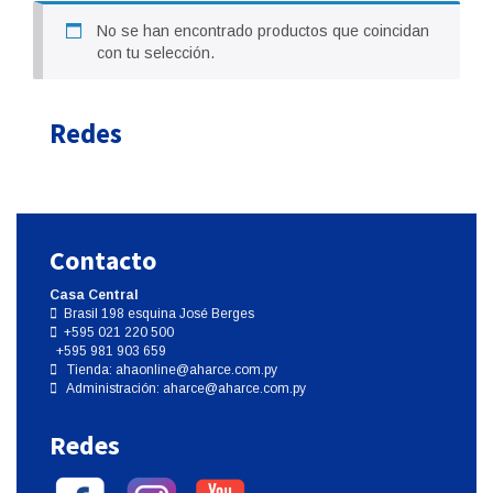
No se han encontrado productos que coincidan
con tu selección.
Redes
Contacto
Casa Central
Brasil 198 esquina José Berges
+595 021 220 500
+595 981 903 659
Tienda:
ahaonline@aharce.com.py
Administración:
aharce@aharce.com.py
Redes