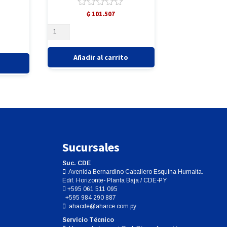
Valorado
₲
101.507
con
Aceite
0
para
de
Piedras
5
de
Añadir al carrito
Afilado
de
Instrumentales
cantidad
Sucursales
Suc. CDE
Avenida Bernardino Caballero Esquina Humaita.
Edif. Horizonte- Planta Baja / CDE-PY
+595 061 511 095
+595 984 290 887
ahacde@aharce.com.py
Servicio Técnico