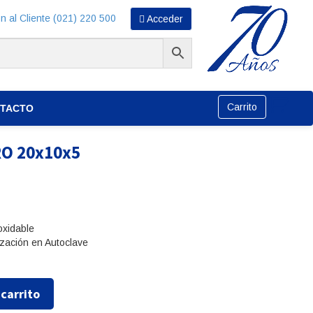
n al Cliente (021) 220 500
Acceder
Carrito
TACTO
RO 20x10x5
oxidable
ización en Autoclave
 carrito