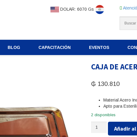
Atenció
DOLAR: 6070 Gs
BLOG
CAPACITACIÓN
EVENTOS
CON
CAJA DE ACE
₲
130.810
Material Acero In
Apto para Esteril
2 disponibles
CAJA
Añadir al
DE
ACERO