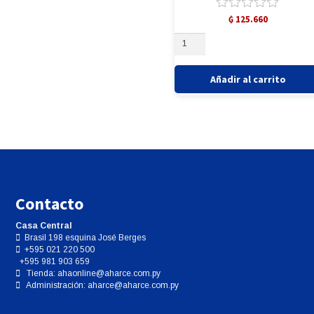
Valorado
₲
125.660
JOTA
con
PERFORADOR
0
DE
de
LABORATORIO SL
DIQUE
5
SUBITON
cantidad
Añadir al carrito
MEDENTAL
MORELLI
MYOFUNTIONAL
NSK
Contacto
Casa Central
PANDA SCANER
Brasil 198 esquina José Berges
+595 021 220 500
RAIZ & SAJJAD
+595 981 903 659
Tienda:
ahaonline@aharce.com.py
Administración:
aharce@aharce.com.py
RUNYES