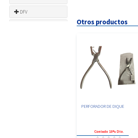
DFV
Otros productos
DMC
DOCHEM
EAGLE
EGSOLUTIONS
FANTA
FAVA
PERFORADOR DE DIQUE
FLASHFORGE
HU FRIEDY
Contado 10% Dto.
JOLLY