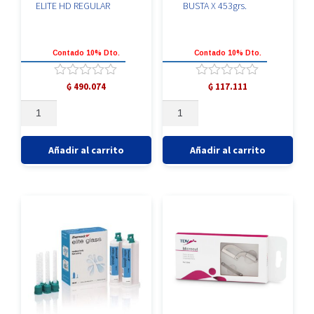
ELITE HD REGULAR
BUSTA X 453grs.
Contado 10% Dto.
Contado 10% Dto.
Valorado
Valorado
₲
490.074
₲
117.111
con
con
SILICONA
ALGINATO
0
0
DE
HYDROGUM
de
de
5
5
ADICIÓN-
5
ELITE
BUSTA
Añadir al carrito
Añadir al carrito
HD
X
REGULAR
453grs.
cantidad
cantidad