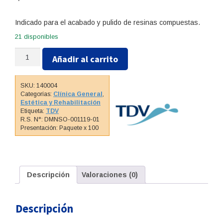
Indicado para el acabado y pulido de resinas compuestas.
21 disponibles
DISCO
Añadir al carrito
DE
LIJA
-
SKU:
140004
MEDIA
Categorías:
Clínica General
,
12mm
Estética y Rehabilitación
Etiqueta:
TDV
cantidad
R.S. N°: DMNSO-001119-01
Presentación: Paquete x 100
Descripción
Valoraciones (0)
Descripción