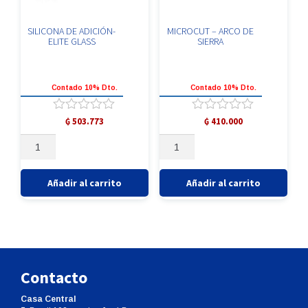
SILICONA DE ADICIÓN-
MICROCUT – ARCO DE
ELITE GLASS
SIERRA
Contado 10% Dto.
Contado 10% Dto.
Valorado
Valorado
₲
503.773
₲
410.000
con
con
SILICONA
MICROCUT
0
0
DE
-
de
de
5
5
ADICIÓN-
ARCO
ELITE
DE
Añadir al carrito
Añadir al carrito
GLASS
SIERRA
cantidad
cantidad
Contacto
Casa Central