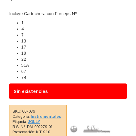
Incluye Cartuchera con Forceps Nº:
1
4
7
13
17
18
22
51A
67
74
Sin existencias
SKU:
007036
Categoría:
Instrumentales
Etiqueta:
JOLLY
R.S. N°: DM-002279-01
Presentación: KIT X 10