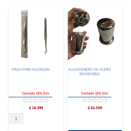
PINZA PARA ALGODON
ALGODONERO DE ACERO
INOXIDABLE
Contado 10% Dto.
Contado 10% Dto.
Valorado
Valorado
₲
16.995
₲
62.500
con
con
PINZA
0
0
PARA
de
de
5
5
ALGODON