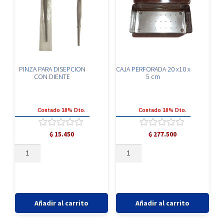
PINZA PARA DISEPCION
CAJA PERFORADA 20 x10 x
CON DIENTE
5 cm
Contado 10% Dto.
Contado 10% Dto.
Valorado
Valorado
₲
15.450
₲
277.500
con
con
PINZA
CAJA
0
0
PARA
PERFORADA
de
de
5
5
DISEPCION
20
CON
x10
DIENTE
x
cantidad
5
Añadir al carrito
Añadir al carrito
cm
cantidad