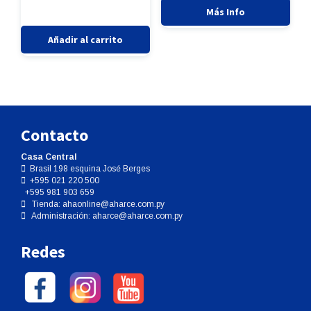
cantidad
Más Info
Añadir al carrito
Contacto
Casa Central
Brasil 198 esquina José Berges
+595 021 220 500
+595 981 903 659
Tienda:
ahaonline@aharce.com.py
Administración:
aharce@aharce.com.py
Redes