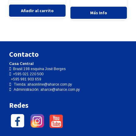
5
5
BRACKET
METALICO/EMPOWER
Añadir al carrito
Más Info
ROTH
SLOT.022
INTERACTIVO
C/GANCHO
cantidad
Contacto
Casa Central
Brasil 198 esquina José Berges
+595 021 220 500
+595 981 903 659
Tienda:
ahaonline@aharce.com.py
Administración:
aharce@aharce.com.py
Redes