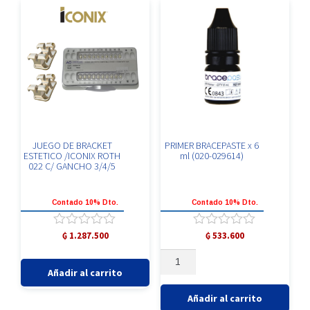
JUEGO DE BRACKET
PRIMER BRACEPASTE x 6
ESTETICO /ICONIX ROTH
ml (020-029614)
022 C/ GANCHO 3/4/5
Contado 10% Dto.
Contado 10% Dto.
Valorado
Valorado
₲
1.287.500
₲
533.600
con
con
JUEGO
PRIMER
0
0
DE
BRACEPASTE
de
de
Añadir al carrito
5
5
BRACKET
x
ESTETICO
6
Añadir al carrito