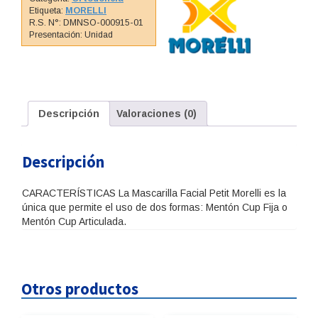
cantidad
Etiqueta:
MORELLI
R.S. N°: DMNSO-000915-01
Presentación: Unidad
Descripción
Valoraciones (0)
Descripción
CARACTERÍSTICAS La Mascarilla Facial Petit Morelli es la
única que permite el uso de dos formas: Mentón Cup Fija o
Mentón Cup Articulada.
Otros productos