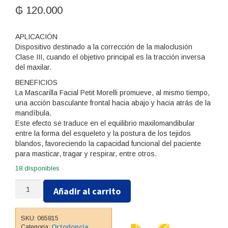
₲
120.000
APLICACIÓN
Dispositivo destinado a la corrección de la maloclusión
Clase III, cuando el objetivo principal es la tracción inversa
del maxilar.
BENEFICIOS
La Mascarilla Facial Petit Morelli promueve, al mismo tiempo,
una acción basculante frontal hacia abajo y hacia atrás de la
mandíbula.
Este efecto se traduce en el equilibrio maxilomandibular
entre la forma del esqueleto y la postura de los tejidos
blandos, favoreciendo la capacidad funcional del paciente
para masticar, tragar y respirar, entre otros.
18 disponibles
Mascarilla
Añadir al carrito
Facial
Petit
Rosa
SKU:
065815
70.50.002
Categoría:
Ortodoncia