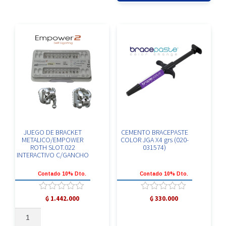
/ICONIX
ml
ROTH
(020-
022
029614)
C/
cantidad
GANCHO
3/4/5
cantidad
JUEGO DE BRACKET
CEMENTO BRACEPASTE
METALICO/EMPOWER
COLOR JGA X4 grs (020-
ROTH SLOT.022
031574)
INTERACTIVO C/GANCHO
Contado 10% Dto.
Contado 10% Dto.
Valorado
Valorado
₲
1.442.000
₲
330.000
con
con
JUEGO
0
0
DE
de
de