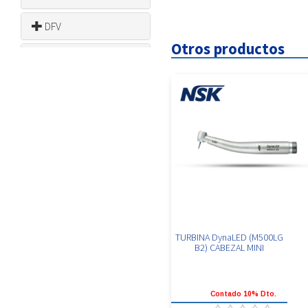
DFV
Otros productos
DMC
DOCHEM
EAGLE
EGSOLUTIONS
FANTA
FAVA
TURBINA DynaLED (M500LG
FLASHFORGE
B2) CABEZAL MINI
HU FRIEDY
Contado 10% Dto.
JOLLY