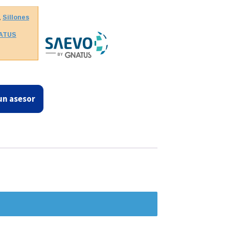
,
Sillones
ATUS
un asesor