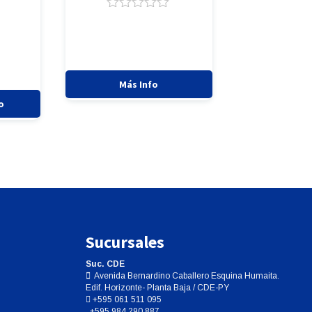
Valorado
con
0
de
5
Más Info
o
Sucursales
Suc. CDE
Avenida Bernardino Caballero Esquina Humaita.
Edif. Horizonte- Planta Baja / CDE-PY
+595 061 511 095
+595 984 290 887