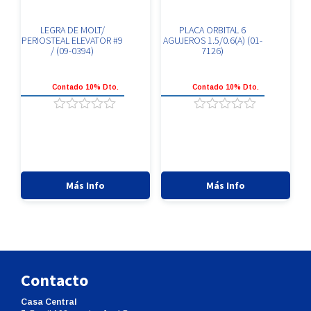
LEGRA DE MOLT/
PLACA ORBITAL 6
PERIOSTEAL ELEVATOR #9
AGUJEROS 1.5/0.6(A) (01-
/ (09-0394)
7126)
Contado 10% Dto.
Contado 10% Dto.
Valorado
Valorado
con
con
0
0
de
de
5
5
Más Info
Más Info
Contacto
Casa Central