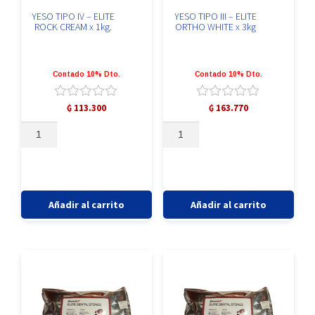
YESO TIPO IV – ELITE
YESO TIPO III – ELITE
ROCK CREAM x 1kg.
ORTHO WHITE x 3kg
Contado 10% Dto.
Contado 10% Dto.
Valorado
Valorado
₲
113.300
₲
163.770
con
con
YESO
YESO
0
0
TIPO
TIPO
de
de
5
5
IV
III
-
-
ELITE
ELITE
ROCK
ORTHO
Añadir al carrito
Añadir al carrito
CREAM
WHITE
x
x
1kg.
3kg
cantidad
cantidad