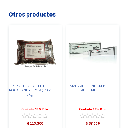
cantidad
Otros productos
YESO TIPO IV – ELITE
CATALIZADOR-INDURENT
ROCK SANDY BROW(T4) x
LAB 60 ML
1Kg.
Contado 10% Dto.
Contado 10% Dto.
Valorado
Valorado
₲
113.300
₲
87.550
con
con