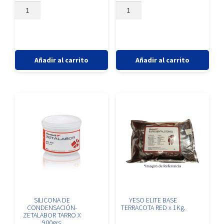
YESO
CATALIZADOR-
0
0
TIPO
INDURENT
de
de
5
5
IV
LAB
-
60
ELITE
ML
ROCK
cantidad
Añadir al carrito
Añadir al carrito
SANDY
BROW(T4)
x
1Kg.
cantidad
SILICONA DE
YESO ELITE BASE
CONDENSACIÓN-
TERRACOTA RED x 1Kg.
ZETALABOR TARRO X
900grs.