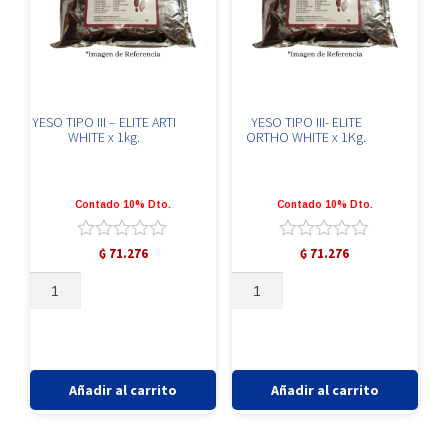
YESO TIPO III – ELITE ARTI
YESO TIPO III- ELITE
WHITE x 1kg.
ORTHO WHITE x 1Kg.
Contado 10% Dto.
Contado 10% Dto.
Valorado
Valorado
₲
71.276
₲
71.276
con
con
YESO
YESO
0
0
TIPO
TIPO
de
de
5
5
III
III-
-
ELITE
ELITE
ORTHO
ARTI
WHITE
Añadir al carrito
Añadir al carrito
WHITE
x
x
1Kg.
1kg.
cantidad