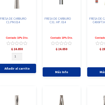
producto
FRESA DE CARBURO
FRESA DE CARBURO
FRESA DE 
C1.PM.014
C31. HP. 014
C486FT.H
Contado 10% Dto.
Contado 10% Dto.
Contado
Valorado
Valorado
Valor
₲
24.050
₲
24.050
₲
25
con
con
con
FRESA
0
0
0
DE
de
de
de
CARBURO
5
5
5
C1.PM.014
Añadir al carrito
cantidad
Más Info
Más