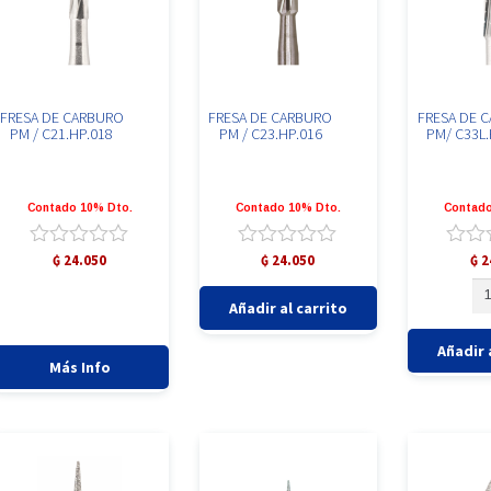
FRESA DE CARBURO
FRESA DE CARBURO
FRESA DE 
PM / C21.HP.018
PM / C23.HP.016
PM/ C33L.
Contado 10% Dto.
Contado 10% Dto.
Contado
Valorado
Valorado
Valor
₲
24.050
₲
24.050
₲
2
con
con
con
FR
FRESA
0
0
0
DE
Añadir al carrito
DE
de
de
de
C
CARBURO
5
5
5
PM
Añadir 
PM
C3
Más Info
/
ca
C23.HP.016
cantidad