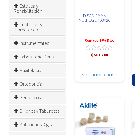
Estética y
Rehabilitación
DISCO PMMA
MULTILAYER 98×20
Implantes y
Biomateriales
Contado 10% Dto.
Instrumentales
Valorado
₲
504.700
Laboratorio Dental
con
Este
0
producto
Maxilofacial
de
tiene
5
Seleccionar opciones
múltiples
variantes.
Ortodoncia
Las
opciones
Periféricos
se
pueden
elegir
Sillones y Taburetes
en
la
página
Soluciones Digitales
de
producto