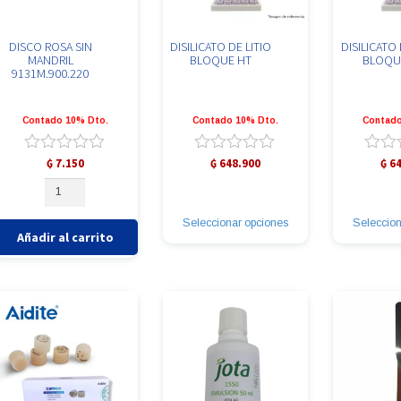
DISCO ROSA SIN
DISILICATO DE LITIO
DISILICATO 
MANDRIL
BLOQUE HT
BLOQUE
9131M.900.220
Contado 10% Dto.
Contado 10% Dto.
Contado
Valorado
Valorado
Valor
₲
7.150
₲
648.900
₲
64
con
con
con
DISCO
Este
0
0
0
ROSA
producto
de
de
de
SIN
tiene
5
5
5
Seleccionar opciones
Seleccion
MANDRIL
múltiples
Añadir al carrito
9131M.900.220
variantes.
cantidad
Las
opciones
se
pueden
elegir
en
la
página
de
producto