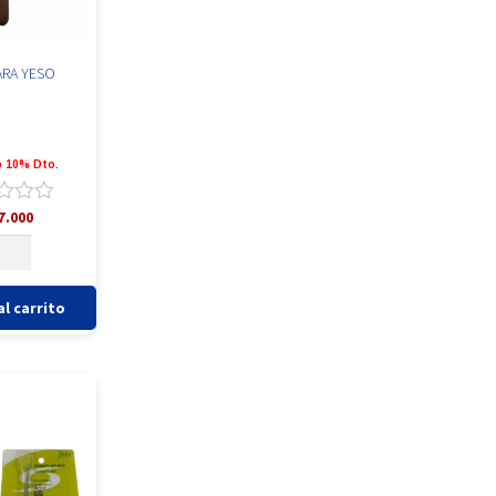
ARA YESO
 10% Dto.
ado
7.000
PATULA
RA
SO
ntidad
al carrito