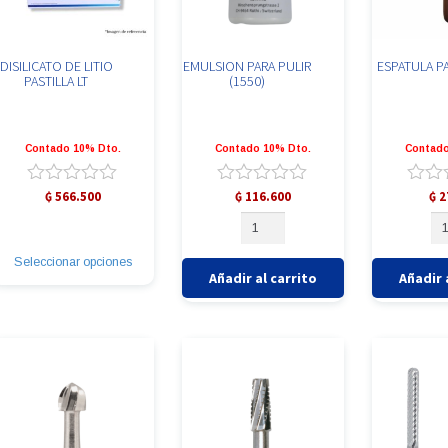
DISILICATO DE LITIO
EMULSION PARA PULIR
ESPATULA P
PASTILLA LT
(1550)
Contado 10% Dto.
Contado 10% Dto.
Contado
Valorado
Valorado
Valor
₲
566.500
₲
116.600
₲
2
con
con
con
Este
EMULSION
ES
0
0
0
producto
PARA
PA
de
de
de
tiene
PULIR
YE
5
5
5
Seleccionar opciones
múltiples
(1550)
ca
Añadir al carrito
Añadir 
variantes.
cantidad
Las
opciones
se
pueden
elegir
en
la
página
de