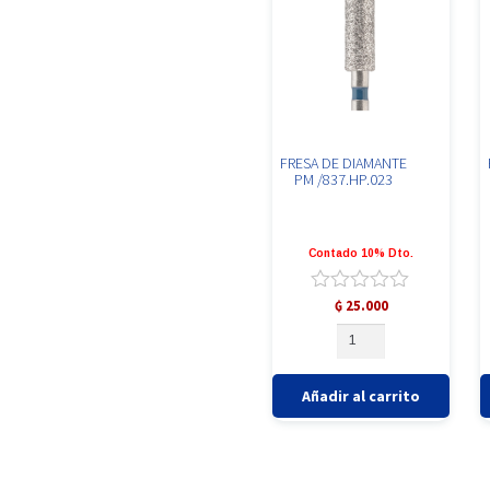
UNIVET
ZEYCO
ZHERMACK
FRESA DE DIAMANTE
ZIMVIE
PM /837.HP.023
Contado 10% Dto.
Valorado
₲
25.000
con
FRESA
0
DE
de
DIAMANTE
5
PM
Añadir al carrito
/837.HP.023
cantidad