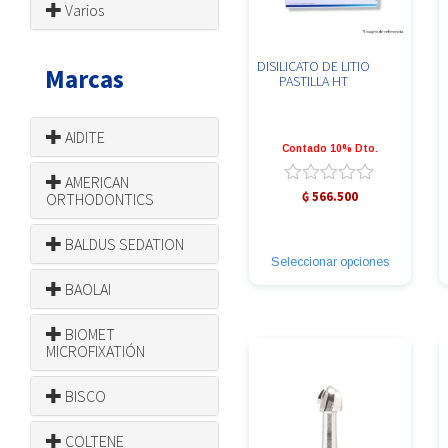
Varios
DISILICATO DE LITIO
Marcas
PASTILLA HT
AIDITE
Contado 10% Dto.
AMERICAN
Valorado
₲
566.500
ORTHODONTICS
con
Este
0
producto
BALDUS SEDATION
de
tiene
5
Seleccionar opciones
múltiples
BAOLAI
variantes.
Las
opciones
BIOMET
se
MICROFIXATIÓN
pueden
elegir
en
BISCO
la
página
COLTENE
de