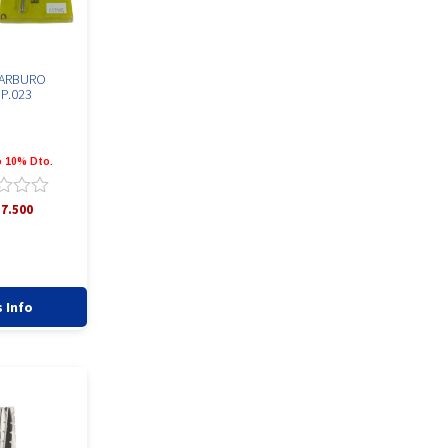
CARBURO
P.023
 10% Dto.
ado
7.500
 Info