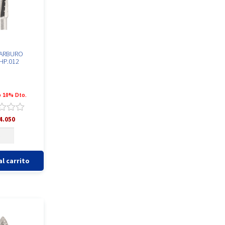
CARBURO
HP.012
 10% Dto.
ado
4.050
ESA
ARBURO
/
al carrito
3L.HP.012
ntidad