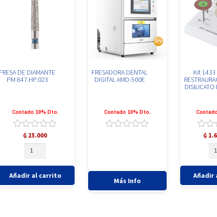
FRESA DE DIAMANTE
FRESADORA DENTAL
Kit 1433
PM 847.HP.023
DIGITAL AMD-500E
RESTRAURA
DISILICATO 
Contado 10% Dto.
Contado 10% Dto.
Contado
Valorado
Valorado
Valor
₲
25.000
₲
1.6
con
con
con
FRESA
Ki
0
0
0
DE
14
de
de
de
DIAMANTE
PA
5
5
5
PM
RE
Añadir al carrito
Añadir 
847.HP.023
DE
Más Info
cantidad
DI
DE
LI
ca