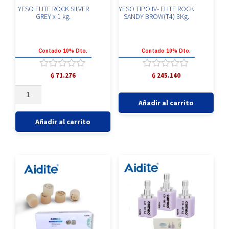
YESO ELITE ROCK SILVER
YESO TIPO IV- ELITE ROCK
GREY x 1 kg.
SANDY BROW(T4) 3Kg.
Contado 10% Dto.
Contado 10% Dto.
Valorado
Valorado
₲
71.276
₲
245.140
con
con
YESO
YESO
0
0
ELITE
TIPO
de
de
Añadir al carrito
5
5
ROCK
IV-
SILVER
ELITE
Añadir al carrito
GREY
ROCK
x
SANDY
1
BROW(T4)
kg.
3Kg.
cantidad
cantidad