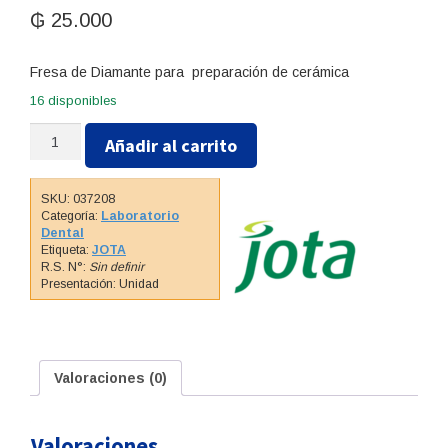
₲
25.000
Fresa de Diamante para preparación de cerámica
16 disponibles
FRESA
Añadir al carrito
DE
DIAMANTE
PM
SKU:
037208
/
Categoría:
Laboratorio
830.HP.023
Dental
Etiqueta:
JOTA
cantidad
R.S. N°:
Sin definir
Presentación: Unidad
Valoraciones (0)
Valoraciones