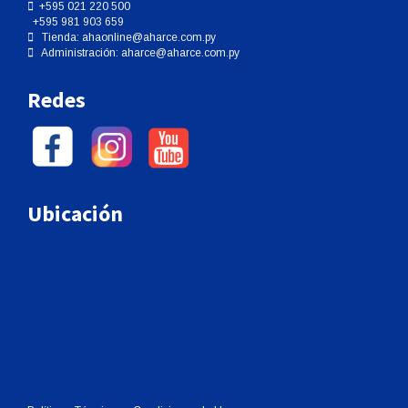
+595 021 220 500
página
página
+595 981 903 659
de
de
Tienda:
ahaonline@aharce.com.py
producto
producto
Administración:
aharce@aharce.com.py
Redes
Ubicación