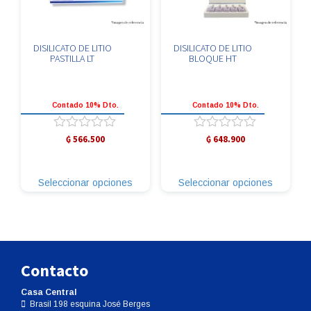
DISILICATO DE LITIO
DISILICATO DE LITIO
PASTILLA LT
BLOQUE HT
Contado 10% Dto.
Contado 10% Dto.
Valorado
Valorado
₲
566.500
₲
648.900
con
con
Este
Este
0
0
producto
producto
de
de
Seleccionar opciones
Seleccionar opciones
tiene
tiene
5
5
múltiples
múltiples
variantes.
variante
Las
Las
opciones
opcione
se
se
Contacto
pueden
pueden
elegir
elegir
Casa Central
en
en
Brasil 198 esquina José Berges
la
la