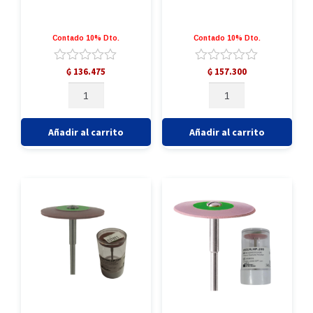
Contado 10% Dto.
Contado 10% Dto.
Valorado
Valorado
₲
136.475
₲
157.300
con
con
DISCO
DISCO
0
0
DE
DE
de
de
DIAMANTE
DIAMANTE
5
5
915DF.HP.100
932D.HP.220
Añadir al carrito
Añadir al carrito
cantidad
cantidad