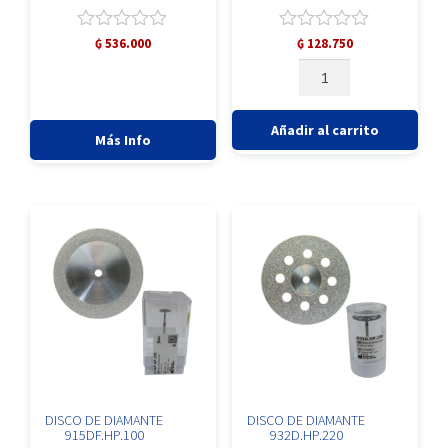
Valorado
Valorado
₲
536.000
₲
128.750
con
con
DISCO
0
0
DE
de
de
DIAMANTE
5
5
/
Añadir al carrito
Más Info
PM
/
916D.HP.220
cantidad
DISCO DE DIAMANTE
DISCO DE DIAMANTE
915DF.HP.100
932D.HP.220