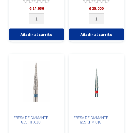
Valorado
Valorado
₲
24.050
₲
25.000
con
con
FRESA
FRESA
0
0
DE
DE
de
de
CARBURO
DIAMANTE
5
5
PM/
850.HP.023
Añadir al carrito
Añadir al carrito
C33L.HP.012
cantidad
cantidad
FRESA DE DIAMANTE
FRESA DE DIAMANTE
859.HP.010
859F.PM.018