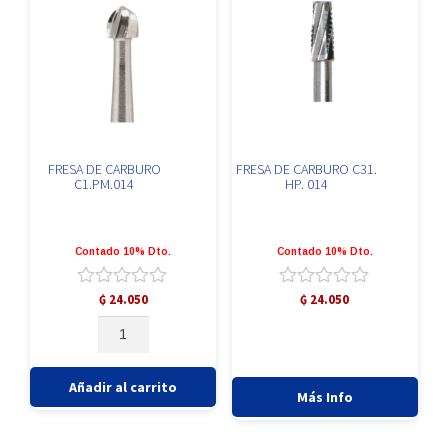
FRESA DE CARBURO
FRESA DE CARBURO C31.
C1.PM.014
HP. 014
Contado 10% Dto.
Contado 10% Dto.
Valorado
Valorado
₲
24.050
₲
24.050
con
con
FRESA
0
0
DE
de
de
CARBURO
5
5
C1.PM.014
Añadir al carrito
Más Info
cantidad