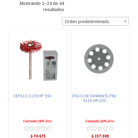
Mostrando 1–24 de 44
resultados
Orden predeterminado
CEPILLO 1170 HP 190
DISCO DE DIAMANTE PM/
911D.HP.220
Contado 10% Dto.
Contado 10% Dto.
Valorado
Valorado
₲
74.675
₲
157.300