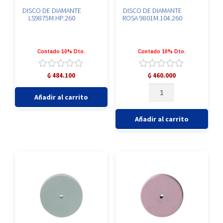
DISCO DE DIAMANTE
DISCO DE DIAMANTE
LS9875M.HP.260
ROSA 9801M.104.260
Contado 10% Dto.
Contado 10% Dto.
Valorado
Valorado
₲
484.100
₲
460.000
con
con
DISCO
DISCO
0
0
Añadir al carrito
DE
de
de
DE
DIAMANTE
5
5
DIAMANTE
ROSA
Añadir al carrito
LS9875M.HP.260
9801M.104.260
cantidad
cantidad