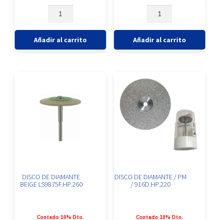
con
con
CEPILLO
DISCO
0
0
1170
DE
de
de
HP
DIAMANTE
5
5
190
PM/
Añadir al carrito
Añadir al carrito
cantidad
911D.HP.220
cantidad
DISCO DE DIAMANTE
DISCO DE DIAMANTE / PM
BEIGE LS9875F.HP.260
/ 916D.HP.220
Contado 10% Dto.
Contado 10% Dto.