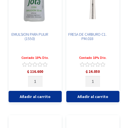
EMULSION PARA PULIR
FRESA DE CARBURO C1.
(1550)
PM.018
Contado 10% Dto.
Contado 10% Dto.
Valorado
Valorado
₲
116.600
₲
24.050
con
con
EMULSION
FRESA
0
0
PARA
DE
de
de
PULIR
CARBURO
5
5
(1550)
C1.
Añadir al carrito
Añadir al carrito
cantidad
PM.018
cantidad