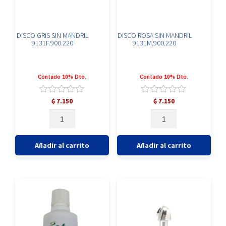
DISCO GRIS SIN MANDRIL
DISCO ROSA SIN MANDRIL
9131F.900.220
9131M.900.220
Contado 10% Dto.
Contado 10% Dto.
Valorado
Valorado
₲
7.150
₲
7.150
con
con
DISCO
DISCO
0
0
GRIS
ROSA
de
de
SIN
SIN
5
5
MANDRIL
MANDRIL
Añadir al carrito
Añadir al carrito
9131F.900.220
9131M.900.220
cantidad
cantidad