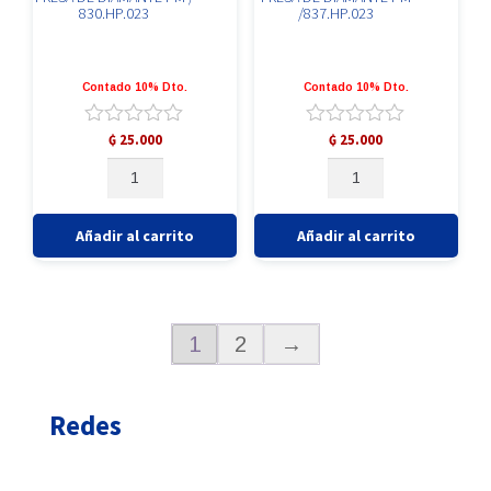
830.HP.023
/837.HP.023
Contado 10% Dto.
Contado 10% Dto.
Valorado
Valorado
₲
25.000
₲
25.000
con
con
FRESA
FRESA
0
0
DE
DE
de
de
DIAMANTE
DIAMANTE
5
5
PM
PM
Añadir al carrito
Añadir al carrito
/
/837.HP.023
830.HP.023
cantidad
cantidad
1
2
→
Redes