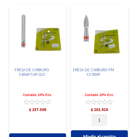
FRESA DE CARBURO
FRESA DE CARBURO PM
C486FT.HP.023
CX78MF
Contado 10% Dto.
Contado 10% Dto.
Valorado
Valorado
₲
257.500
₲
202.910
con
con
FRESA
0
0
DE
de
de
CARBURO
5
5
PM
Añadir al carrito