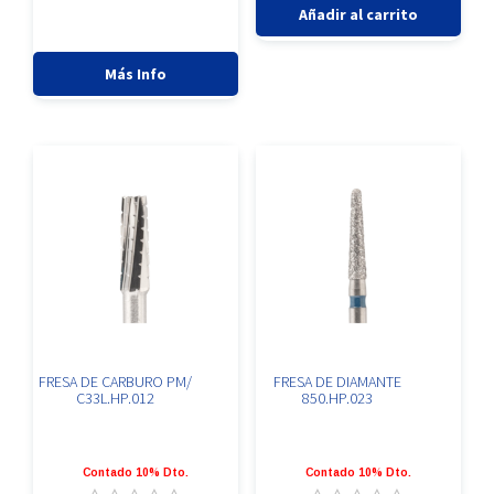
FRESA
0
0
Añadir al carrito
de
de
DE
5
5
CARBURO
PM
Más Info
/
C23.HP.016
cantidad
FRESA DE CARBURO PM/
FRESA DE DIAMANTE
C33L.HP.012
850.HP.023
Contado 10% Dto.
Contado 10% Dto.