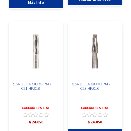
Más Info
CX78MF
cantidad
FRESA DE CARBURO PM /
FRESA DE CARBURO PM /
C21.HP.018
C23.HP.016
Contado 10% Dto.
Contado 10% Dto.
Valorado
Valorado
₲
24.050
₲
24.050
con
con