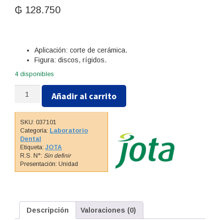
₲
128.750
Aplicación: corte de cerámica.
Figura: discos, rígidos.
4 disponibles
DISCO
Añadir al carrito
DE
DIAMANTE
/
SKU:
037101
PM
Categoría:
Laboratorio
/
Dental
Etiqueta:
JOTA
916D.HP.220
R.S. N°:
Sin definir
cantidad
Presentación: Unidad
Descripción
Valoraciones (0)