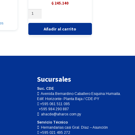
Valorado
₲
245.140
con
Este
YESO
0
producto
TIPO
de
tiene
IV-
5
es
múltiples
ELITE
Añadir al carrito
variantes.
ROCK
Las
SANDY
opciones
BROW(T4)
se
3Kg.
pueden
cantidad
elegir
en
la
página
Sucursales
de
producto
Suc. CDE
Avenida Bernardino Caballero Esquina Humaita.
Edif. Horizonte- Planta Baja / CDE-PY
+595 061 511 095
+595 984 290 887
ahacde@aharce.com.py
Servicio Técnico
Hernandarias casi Gral. Díaz – Asunción
+595 021 495 272