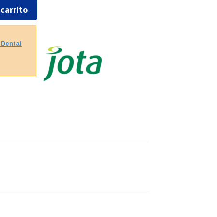
 carrito
 Dental