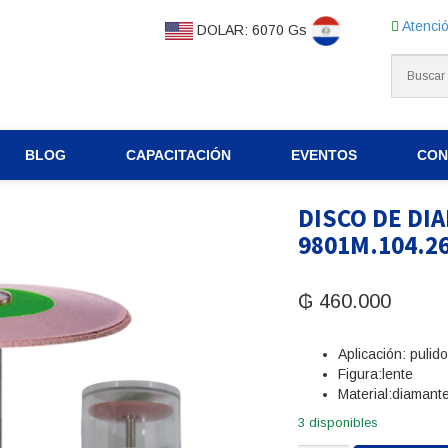
Atenció
DOLAR: 6070 Gs
BLOG
CAPACITACIÓN
EVENTOS
CON
DISCO DE DI
9801M.104.2
₲
460.000
Aplicación: pulid
Figura:lente
Material:diamant
3 disponibles