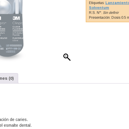
Etiquetas:
Lanzamient
Solventum
R.S. N°:
Sin definir
Presentación: Dosis 0.5 
nes (0)
ación de caries.
el esmalte dental.