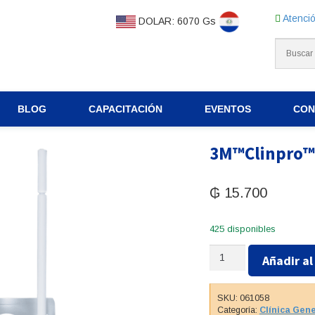
Atenció
DOLAR: 6070 Gs
BLOG
CAPACITACIÓN
EVENTOS
CON
3M™Clinpro™
₲
15.700
425 disponibles
3M™Clinpro™
Añadir al
Clear
cantidad
SKU:
061058
Categoría:
Clínica Gen