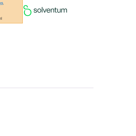
os
,
ml