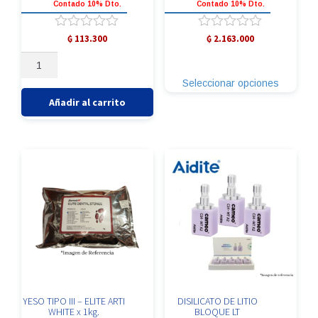
Contado 10% Dto.
Contado 10% Dto.
Valorado
Valorado
₲
113.300
₲
2.163.000
con
con
Este
YESO
0
0
producto
TIPO
de
de
Seleccionar opciones
tiene
5
5
IV
múltiples
-
Añadir al carrito
variante
ELITE
Las
ROCK
opcione
SANDY
se
BROW(T4)
pueden
x
elegir
1Kg.
en
cantidad
la
página
de
producto
YESO TIPO III – ELITE ARTI
DISILICATO DE LITIO
WHITE x 1kg.
BLOQUE LT