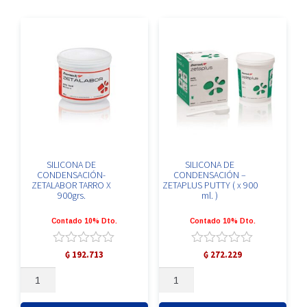
KIT(200ml)+oranwash+
indurent
cantidad
SILICONA DE
SILICONA DE
CONDENSACIÓN-
CONDENSACIÓN –
ZETALABOR TARRO X
ZETAPLUS PUTTY ( x 900
900grs.
ml. )
Contado 10% Dto.
Contado 10% Dto.
Valorado
Valorado
₲
192.713
₲
272.229
con
con
SILICONA
SILICONA
0
0
DE
DE
de
de
5
5
CONDENSACIÓN-
CONDENSACIÓN