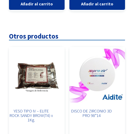
ZETALABOR
-
Añadir al carrito
Añadir al carrito
TARRO
ZETAPLUS
X
PUTTY
900grs.
(
cantidad
x
900
Otros productos
ml.
)
cantidad
YESO TIPO IV – ELITE
DISCO DE ZIRCONIO 3D
ROCK SANDY BROW(T4) x
PRO 98*14
1Kg.