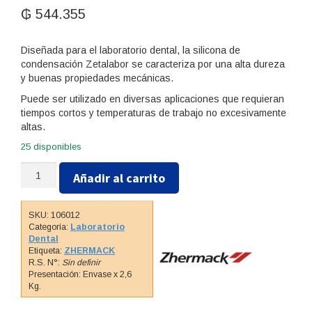
₲
544.355
Diseñada para el laboratorio dental, la silicona de
condensación Zetalabor se caracteriza por una alta dureza
y buenas propiedades mecánicas.
Puede ser utilizado en diversas aplicaciones que requieran
tiempos cortos y temperaturas de trabajo no excesivamente
altas.
25 disponibles
SILICONA
Añadir al carrito
DE
CONDENSACIÓN-
ZETALABOR
SKU:
106012
tarro
Categoría:
Laboratorio
x2,6
Dental
Etiqueta:
ZHERMACK
K
R.S. N°:
Sin definir
grs
Presentación: Envase x 2,6
cantidad
Kg.