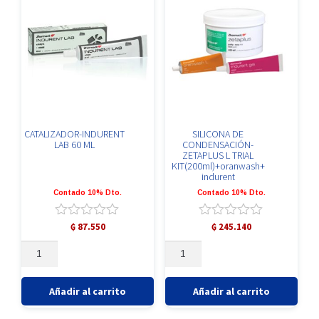
CATALIZADOR-INDURENT
SILICONA DE
LAB 60 ML
CONDENSACIÓN-
ZETAPLUS L TRIAL
KIT(200ml)+oranwash+
indurent
Contado 10% Dto.
Contado 10% Dto.
Valorado
Valorado
₲
87.550
₲
245.140
con
con
CATALIZADOR-
SILICONA
0
0
INDURENT
DE
de
de
5
5
LAB
CONDENSACIÓN-
60
ZETAPLUS
Añadir al carrito
Añadir al carrito
ML
L
cantidad
TRIAL