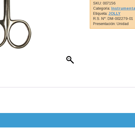
SKU:
007156
Categoría:
Instrumenta
Etiqueta:
JOLLY
R.S. N°: DM-002279-01
Presentación: Unidad