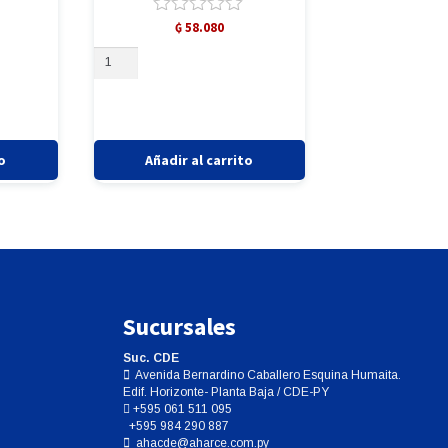
Valorado
₲
58.080
con
ALICATE
0
ANGLE
de
(2925)
5
cantidad
o
Añadir al carrito
Sucursales
Suc. CDE
Avenida Bernardino Caballero Esquina Humaita.
Edif. Horizonte- Planta Baja / CDE-PY
+595 061 511 095
+595 984 290 887
ahacde@aharce.com.py