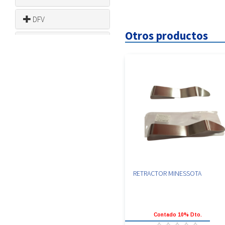
DFV
Otros productos
DMC
DOCHEM
EAGLE
EGSOLUTIONS
FANTA
FAVA
RETRACTOR MINESSOTA
FLASHFORGE
HU FRIEDY
Contado 10% Dto.
JOLLY