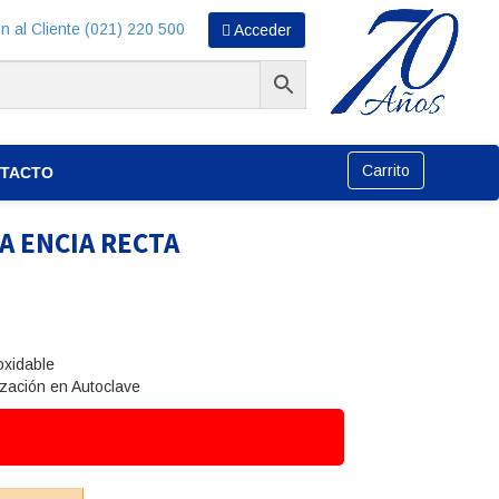
n al Cliente (021) 220 500
Acceder
Carrito
TACTO
A ENCIA RECTA
oxidable
ización en Autoclave